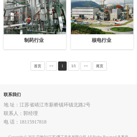
制药行业
核电行业
首页
<<
1
1/1
>>
尾页
联系我们
地 址：江苏省靖江市新桥镇环镇北路2号
联系人：郭经理
电 话：18115917818
Copyright © 2025 贝施尔(江苏)重工装备有限公司 All Rights Reserved
备案号