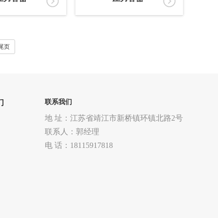
尾页
们
联系我们
地 址：江苏省靖江市新桥镇环镇北路2号
联系人：郭经理
电 话：18115917818