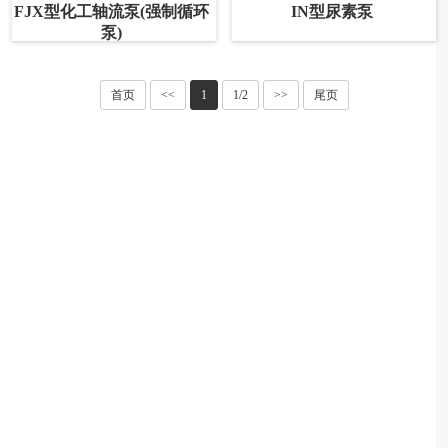
FJX型化工轴流泵(强制循环
IN型尿素泵
泵)
首页
<<
1
1/2
>>
尾页